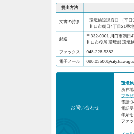
提出方法
環境施設課窓口 （平日9
文書の持参
川口市朝日4丁目21番
〒332-0001 川口市朝日
郵送
川口市役所 環境部 環境
ファックス
048-228-5382
電子メール
090.03500@city.kawaguc
環境施
所在地:
プラザ
電話:04
お問い合わせ
電話受
年始を
ファック
メール