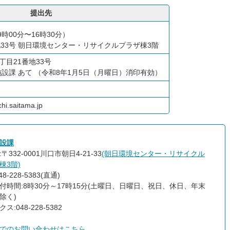
提出先
時00分〜16時30分）
地33号 朝日環境センター・リサイクルプラザ棟3階
4丁目21番地33号
施設課 あて （令和8年1月5日（月曜日）消印有効）
hi.saitama.jp
設課
〒332-0001川口市朝日4-21-33
(朝日環境センター・リサイクル
棟3階)
8-228-5383(直通)
付時間:8時30分～17時15分(土曜日、日曜日、祝日、休日、年末
除く)
ス:048-228-5382
でのお問い合わせはこちら