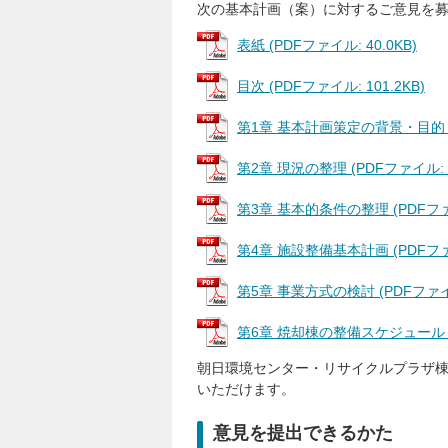
次の基本計画（案）に対するご意見を
表紙 (PDFファイル: 40.0KB)
目次 (PDFファイル: 101.2KB)
第1章 基本計画策定の背景・目的 (P
第2章 現況の整理 (PDFファイル: 4
第3章 基本的条件の整理 (PDFファイ
第4章 施設整備基本計画 (PDFファイ
第5章 事業方式の検討 (PDFファイル
第6章 焼却棟の整備スケジュール（案）
朝日環境センター・リサイクルプラザ棟
いただけます。
意見を提出できるかた