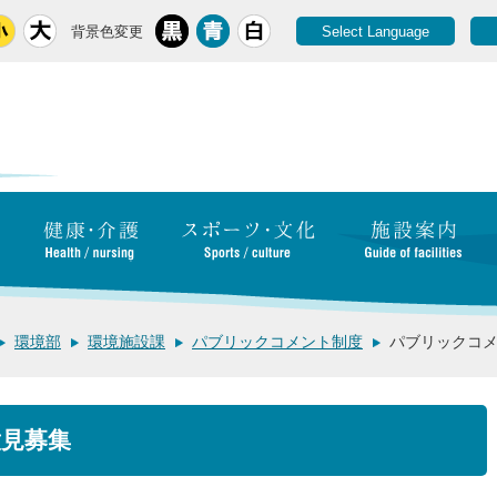
背景色変更
Select Language
環境部
環境施設課
パブリックコメント制度
パブリックコ
見募集