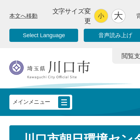
文字サイズ変
本文へ移動
更
Select Language
音声読み上げ
閲覧支援/
メインメニュー
川口市朝日環境セン