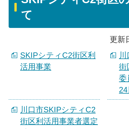
て
更新日
SKIPシティC2街区利
川
活用事業
街
委
2
川口市SKIPシティC2
街区利活用事業者選定