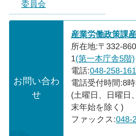
委員会
産業労働政策課
所在地:〒332-86
1
(第一本庁舎5階)
電話:
048-258-16
お問い合わ
電話受付時間:8時
せ
(土曜日、日曜日
末年始を除く)
ファックス:
048-