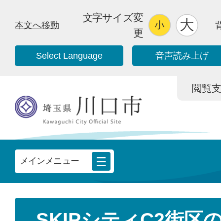
文字サイズ変
本文へ移動
更
Select Language
音声読み上げ
閲覧支援/
メインメニュー
SKIPシティC2街区