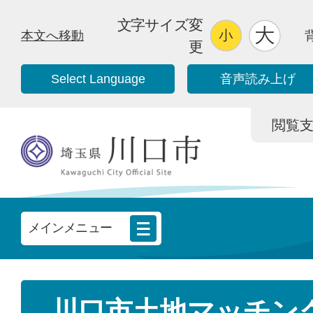
文字サイズ変
本文へ移動
更
Select Language
音声読み上げ
閲覧支援/
メインメニュー
川口市土地マッチン