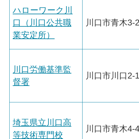
ハローワーク川
口（川口公共職
川口市青木3-2
業安定所）
川口労働基準監
川口市川口2-1
督署
埼玉県立川口高
川口市青木4-4
等技術専門校