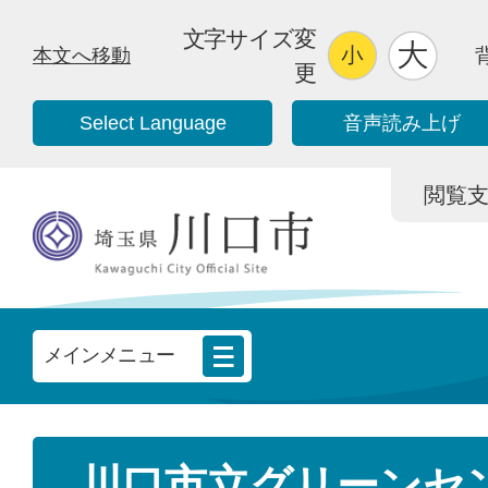
文字サイズ変
本文へ移動
更
Select Language
音声読み上げ
閲覧支援/
メインメニュー
川口市立グリーンセ