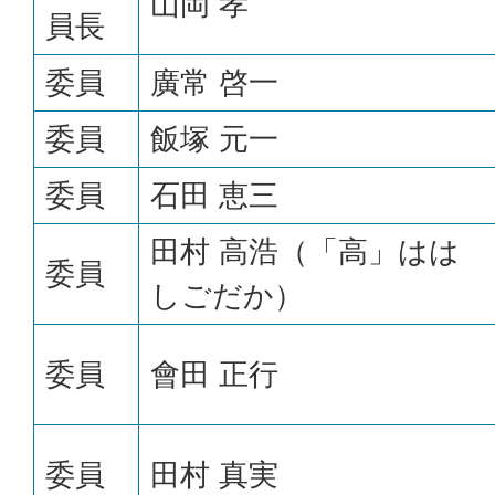
山岡 孝
員長
委員
廣常 啓一
委員
飯塚 元一
委員
石田 恵三
田村 高浩（「高」はは
委員
しごだか）
委員
會田 正行
委員
田村 真実