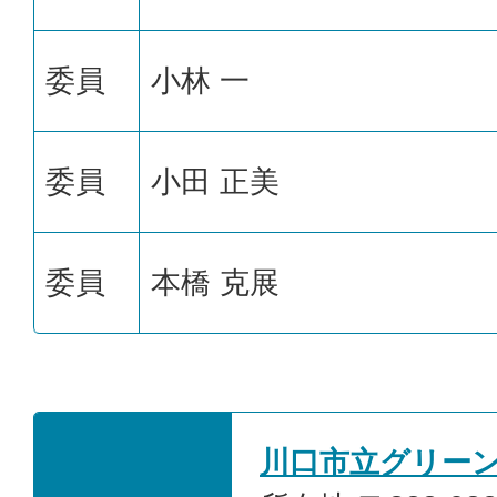
委員
小林 一
委員
小田 正美
委員
本橋 克展
川口市立グリー