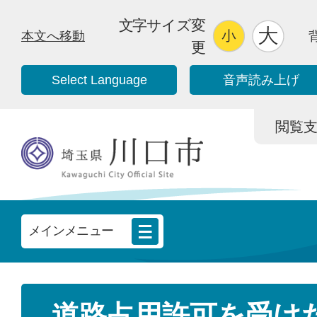
文字サイズ変
本文へ移動
更
Select Language
音声読み上げ
閲覧支援/
メインメニュー
道路占用許可を受け