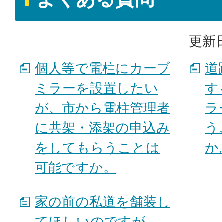
更新日
個人等で電柱にカーブ
道
ミラーを設置したい
す
が、市から電柱管理者
ラ
に共架・添架の申込み
う
をしてもらうことは
か
可能ですか。
家の前の私道を舗装し
てほしいのですが、