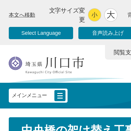
文字サイズ変
本文へ移動
更
Select Language
音声読み上げ
閲覧支援/
メインメニュー
中央橋の架け替え工