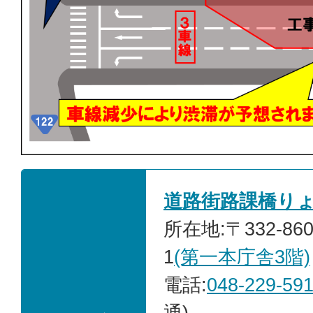
道路街路課橋り
所在地:〒332-86
1
(第一本庁舎3階)
電話:
048-229-59
通)