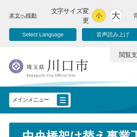
文字サイズ変
本文へ移動
更
Select Language
音声読み上げ
閲覧支援/
メインメニュー
中央橋架け替え事業