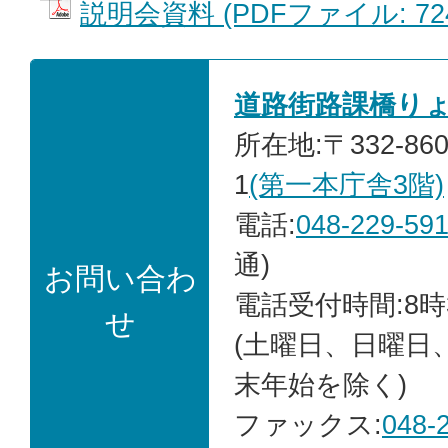
説明会資料 (PDFファイル: 724
道路街路課橋り
所在地:〒332-86
1
(第一本庁舎3階)
電話:
048-229-59
通)
お問い合わ
電話受付時間:8時
せ
(土曜日、日曜日
末年始を除く)
ファックス:
048-