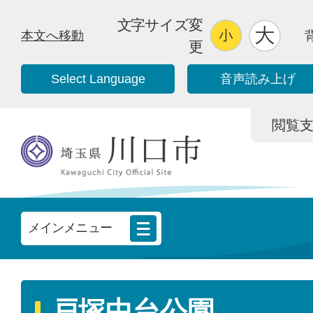
文字サイズ変
本文へ移動
更
Select Language
音声読み上げ
閲覧支援/
メインメニュー
戸塚中台公園