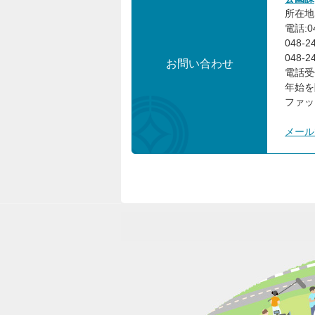
所在地:
電話:0
048-
048-
お問い合わせ
電話受
年始を
ファック
メール