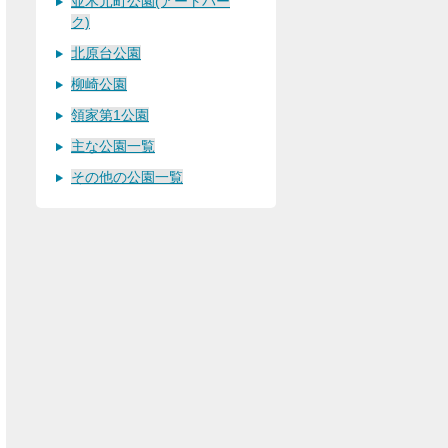
並木元町公園(アートパー
ク)
北原台公園
柳崎公園
領家第1公園
主な公園一覧
その他の公園一覧