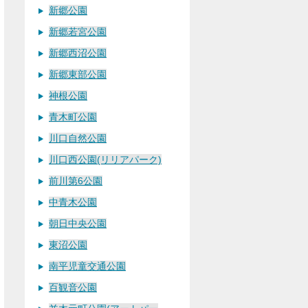
新郷公園
新郷若宮公園
新郷西沼公園
新郷東部公園
神根公園
青木町公園
川口自然公園
川口西公園(リリアパーク)
前川第6公園
中青木公園
朝日中央公園
東沼公園
南平児童交通公園
百観音公園