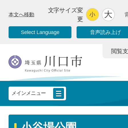
文字サイズ変
本文へ移動
更
Select Language
音声読み上げ
閲覧支援/
メインメニュー
小谷場公園