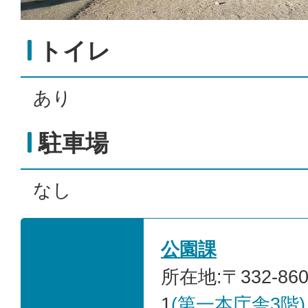
トイレ
あり
駐車場
なし
公園課
所在地:〒332-86
1
(第一本庁舎3階)