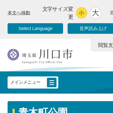
文字サイズ変
本文へ移動
更
Select Language
音声読み上げ
閲覧支援/
メインメニュー
青木町公園