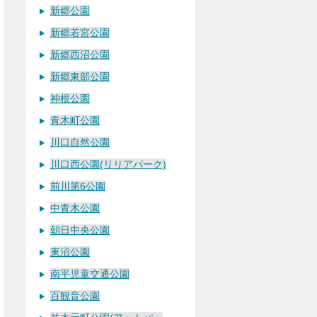
新郷公園
新郷若宮公園
新郷西沼公園
新郷東部公園
神根公園
青木町公園
川口自然公園
川口西公園(リリアパーク)
前川第6公園
中青木公園
朝日中央公園
東沼公園
南平児童交通公園
百観音公園