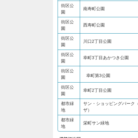
街区公
南寿町公園
園
街区公
西寿町公園
園
街区公
川口2丁目公園
園
街区公
幸町3丁目あかつき公園
園
街区公
幸町第3公園
園
街区公
幸町2丁目公園
園
都市緑
サン・ショッピングパーク
地
ザ）
都市緑
栄町サン緑地
地