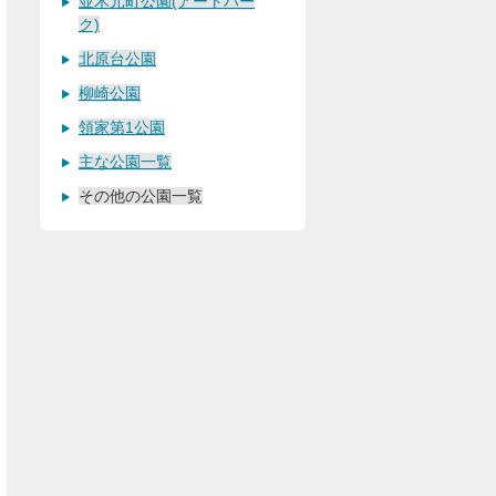
並木元町公園(アートパー
ク)
北原台公園
柳崎公園
領家第1公園
主な公園一覧
その他の公園一覧