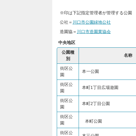
※印は下記指定管理者が管理する公園
公社＝
川口市公園緑地公社
造園協＝
川口市造園業協会
中央地区
公園種
名称
別
街区公
本一公園
園
街区公
本町1丁目広場遊園
園
街区公
本町2丁目公園
園
街区公
本町公園
園
街区公
本三公園