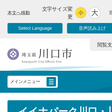
文字サイズ変
本文へ移動
更
Select Language
音声読み上げ
閲覧支援/
メインメニュー
イイナパーク川口・