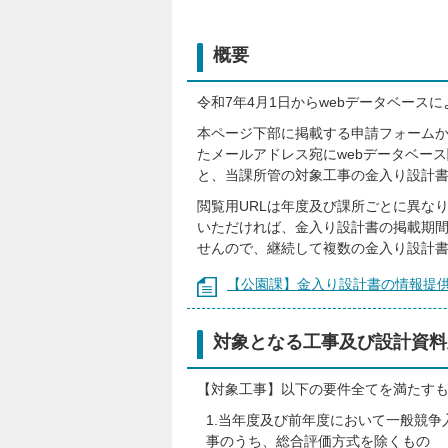
概要
令和7年4月1日からwebデータベース
本ページ下部に掲載する申請フォーム
たメールアドレス宛にwebデータベー
と、当課所管の対象工事の金入り設計
閲覧用URLは年度及び課所ごとに異な
いただければ、金入り設計書の掲載期間
せんので、継続して複数の金入り設計
【公園課】金入り設計書の情報提
対象となる工事及び設計資料
【対象工事】以下の要件全てを満たす
1.当年度及び前年度において一般競
事のうち、総合評価方式を除くもの