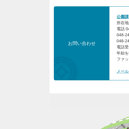
公園課
所在地:
電話:0
048-
048-
お問い合わせ
電話受
年始を
ファック
メール