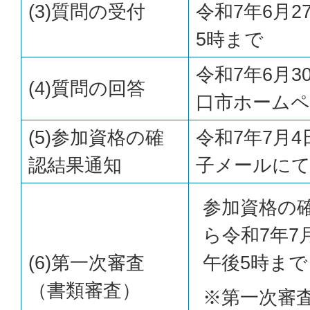
(3)質問の受付
令和7年6月
5時まで
令和7年6月3
(4)質問の回答
口市ホームペ
(5)参加資格の確
令和7年7月4
認結果通知
子メールにて
参加資格の
ら令和7年7
(6)第一次審査
午後5時ま
（書類審査）
※第一次審査