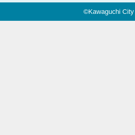
©Kawaguchi City