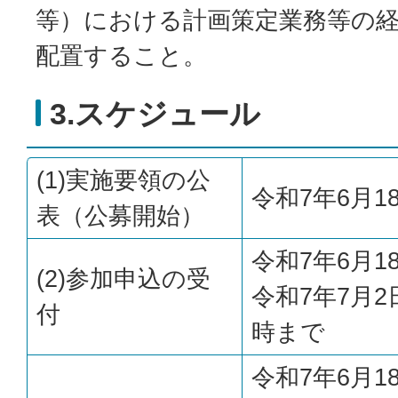
等）における計画策定業務等の
配置すること。
3.スケジュール
(1)実施要領の公
令和7年6月1
表（公募開始）
令和7年6月
(2)参加申込の受
令和7年7月
付
時まで
令和7年6月