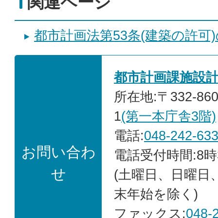
関連ページ
都市計画法第53条(建築の許可
都市計画課施設
所在地:〒332-86
1
(第一本庁舎3階)
電話:
048-242-63
お問い合わ
電話受付時間:8時
せ
(土曜日、日曜日
末年始を除く)
ファックス:
048-