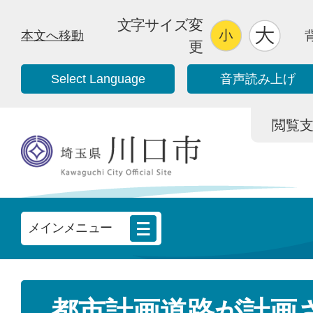
文字サイズ変
本文へ移動
更
Select Language
音声読み上げ
閲覧支援/
メインメニュー
都市計画道路が計画