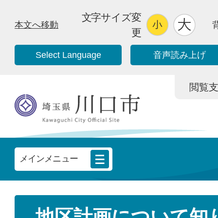
文字サイズ変
本文へ移動
更
Select Language
音声読み上げ
閲覧支援/
メインメニュー
地区計画について知