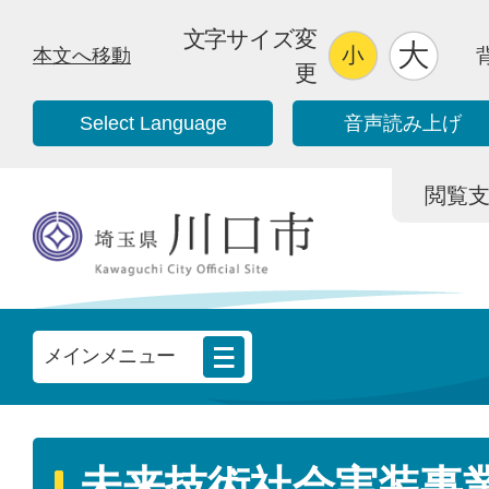
文字サイズ変
本文へ移動
更
Select Language
音声読み上げ
閲覧支援/
メインメニュー
未来技術社会実装事