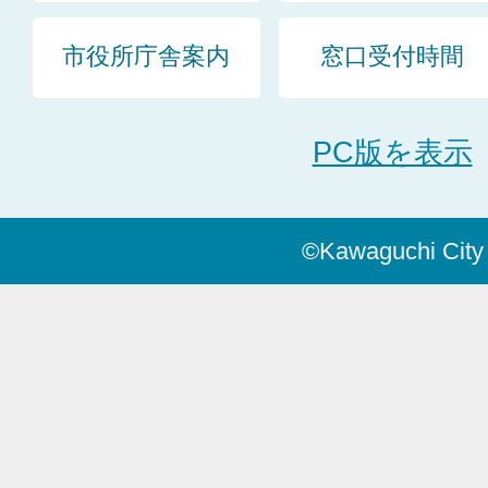
市役所庁舎案内
窓口受付時間
PC版を表示
©Kawaguchi City