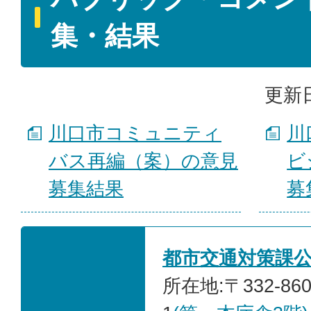
集・結果
更新日
川口市コミュニティ
川
バス再編（案）の意見
ビ
募集結果
募
都市交通対策課
所在地:〒332-86