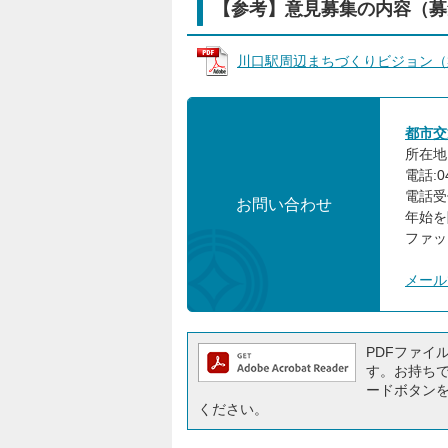
【参考】意見募集の内容（募
川口駅周辺まちづくりビジョン（案） 
都市交
所在地:
電話:04
電話受
お問い合わせ
年始を
ファック
メール
PDFファイルを
す。お持ちでな
ードボタン
ください。