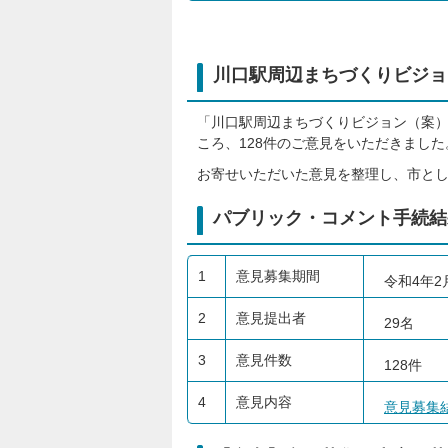
川口駅周辺まちづくりビジョ
「川口駅周辺まちづくりビジョン（案
ころ、128件のご意見をいただきまし
お寄せいただいた意見を整理し、市と
パブリック・コメント手続結
1
意見募集期間
令和4年2
2
意見提出者
29名
3
意見件数
128件
4
意見内容
意見募集結果