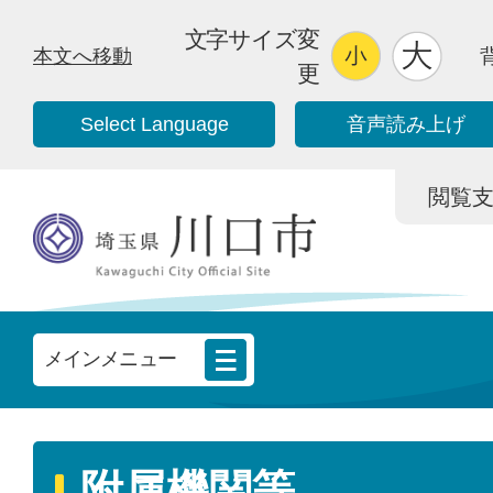
文字サイズ変
本文へ移動
更
Select Language
音声読み上げ
閲覧支援/
メインメニュー
附属機関等