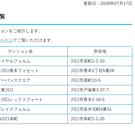
更新日：2026年07月17日
覧
ションをご紹介します。
のページ
でご覧いただけます。
マンション名
所在地
ロイヤルフォルム
川口市栄町2-2-10
ロ川口青木フォセット
川口市青木1丁目5番28
アーバンスクエア
川口市原町13-5
三東川口
川口市戸塚東3-37-7
レ川口レックスフォート
川口市青木1-18-5
グレイスフォルム
川口市並木元町6番31
AN川口本町
川口市本町2-1-20