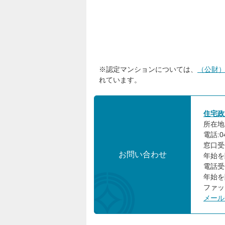
※認定マンションについては、
（公財
れています。
住宅政
所在地:
電話:04
窓口受
お問い合わせ
年始を
電話受
年始を
ファック
メール