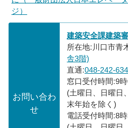
ジ）
建築安全課建築審
所在地:川口市青木2
舎3階)
直通:
048-242-63
窓口受付時間:9時
(土曜日、日曜日
お問い合わ
末年始を除く)
せ
電話受付時間:8時
(土曜日、日曜日