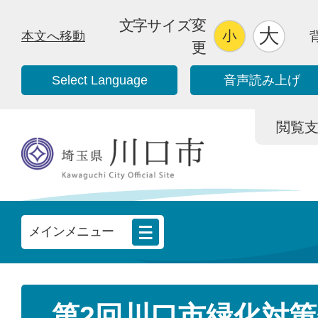
文字サイズ変
本文へ移動
更
Select Language
音声読み上げ
閲覧支援/
メインメニュー
第2回川口市緑化対