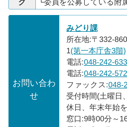
ク
└
委員を公募している附
みどり課
所在地:〒332-86
1
(第一本庁舎3階)
電話:
048-242-63
電話:
048-242-57
お問い合わ
ファックス:
048-
せ
受付時間(土曜日
休日、年末年始を
窓口:9時00分～1