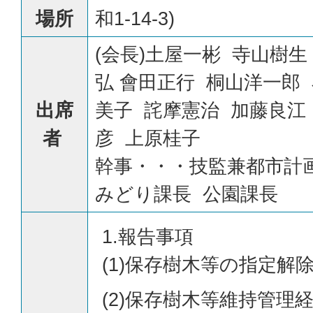
場所
和1-14-3)
(会長)土屋一彬 寺山樹生
弘 會田正行 桐山洋一郎
出席
美子 詫摩憲治 加藤良江
者
彦 上原桂子
幹事・・・技監兼都市計
みどり課長 公園課長
1.報告事項
(1)保存樹木等の指定解
(2)保存樹木等維持管理