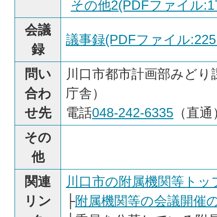
その他2(PDFファイル:173
会議
議事録(PDFファイル:225.
録
問い
川口市都市計画部みどり
合わ
庁舎）
せ先
電話
048-242-6335
（直通
その
他
関連
川口市の附属機関等トッ
リン
├
附属機関等の会議開催