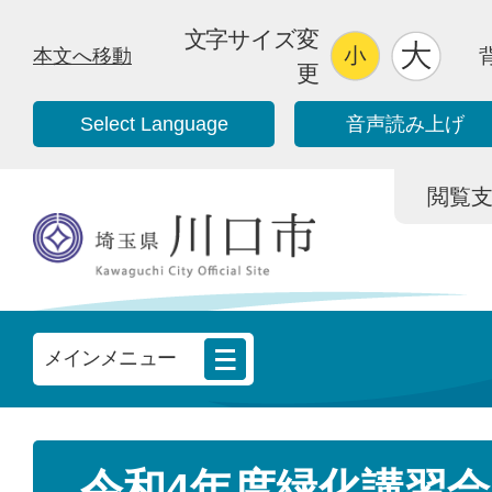
文字サイズ変
本文へ移動
更
Select Language
音声読み上げ
閲覧支援/
メインメニュー
令和4年度緑化講習