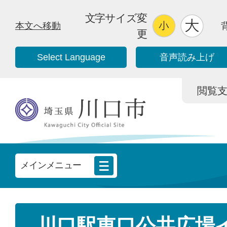
文字サイズ変
本文へ移動
更
Select Language
音声読み上げ
閲覧支援/
メインメニュー
川口駅東口公共広場