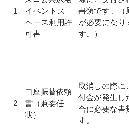
1
イベントス
書類です。（
ペース利用許
が必要になり
可書
す。）
取消しの際に
口座振替依頼
付金が発生し
2
書（兼委任
合に必要な書
状）
す。