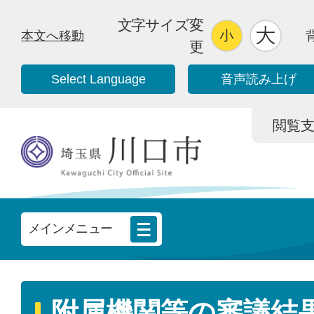
文字サイズ変
本文へ移動
更
Select Language
音声読み上げ
閲覧支援/
メインメニュー
附属機関等の審議結