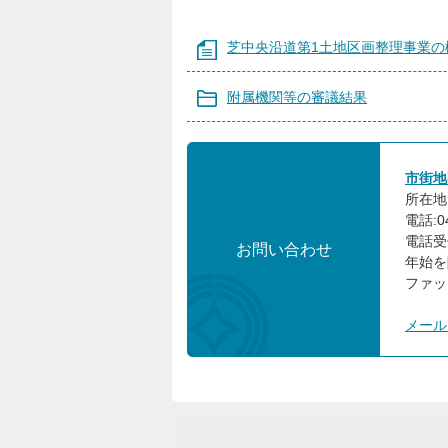
芝中央沿道第1土地区画整理事業の
附属機関等の審議結果
市街地
所在地:
電話:04
電話受
お問い合わせ
年始を
ファック
メール