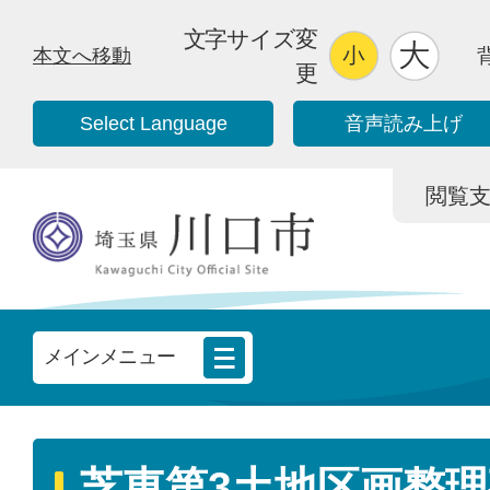
文字サイズ変
本文へ移動
更
Select Language
音声読み上げ
閲覧支援/
メインメニュー
芝東第3土地区画整