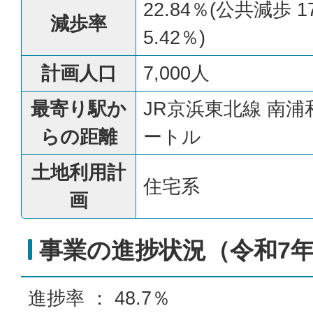
22.84％(公共減歩 
減歩率
5.42％)
計画人口
7,000人
最寄り駅か
JR京浜東北線 南浦
らの距離
ートル
土地利用計
住宅系
画
事業の進捗状況（令和7年
進捗率 ： 48.7％