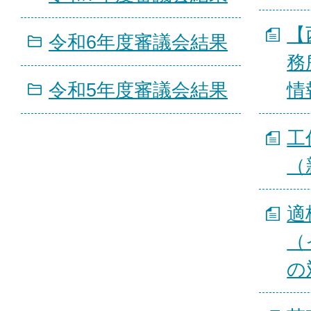
【
令和6年度審議会結果
務
令和5年度審議会結果
情
工
（
適
（
の