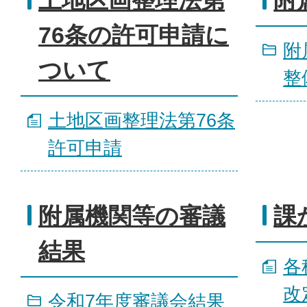
土地区画整理法第
附
76条の許可申請に
附
ついて
整
土地区画整理法第76条
許可申請
附属機関等の審議
課
結果
各
改
令和7年度審議会結果