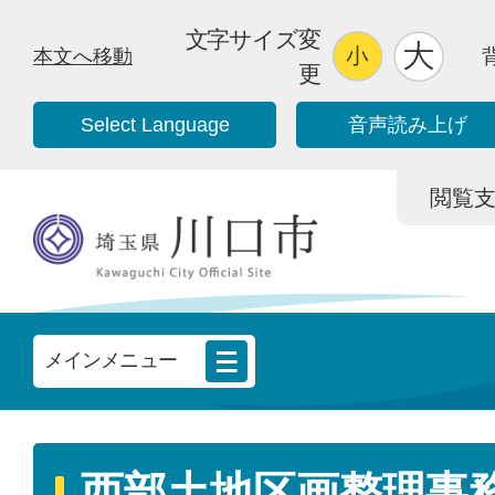
文字サイズ変
本文へ移動
更
Select Language
音声読み上げ
閲覧支援/
メインメニュー
西部土地区画整理事