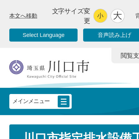
文字サイズ変
本文へ移動
更
Select Language
音声読み上げ
閲覧支援/
メインメニュー
川口市指定排水設備