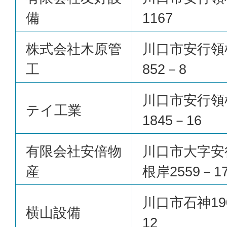
備
1167
株式会社木原管
川口市安行領
工
852－8
川口市安行領
テイ工業
1845－16
有限会社安倍物
川口市大字安
産
根岸2559－1
川口市石神19
横山設備
12