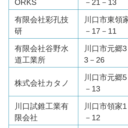
ORKS
－21－13
有限会社彩孔技
川口市東領家
研
－17－11
有限会社谷野水
川口市元郷3
道工業所
3－26
川口市元郷5
株式会社カタノ
－13
川口試錐工業有
川口市領家1
限会社
－12