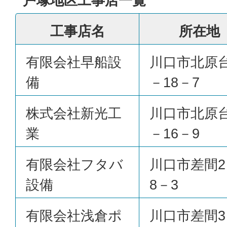
戸塚地区工事店一覧
工事店名
所在地
有限会社早船設
川口市北原台
備
－18－7
株式会社新光工
川口市北原台
業
－16－9
有限会社フタバ
川口市差間2
設備
8－3
有限会社浅倉ポ
川口市差間3