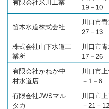
有限会社米川工業
19－10
川口市青
笛木水道株式会社
27－13
株式会社山下水道工
川口市青
業所
17－26
有限会社かねか中
川口市上
村水道店
－1－6
有限会社JWSマル
川口市上
タカ
－21－1