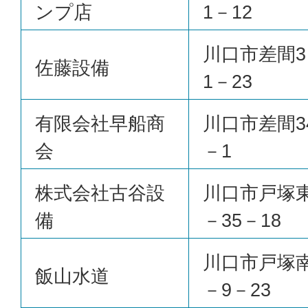
ンプ店
1－12
川口市差間3
佐藤設備
1－23
有限会社早船商
川口市差間3
会
－1
株式会社古谷設
川口市戸塚東
備
－35－18
川口市戸塚南
飯山水道
－9－23