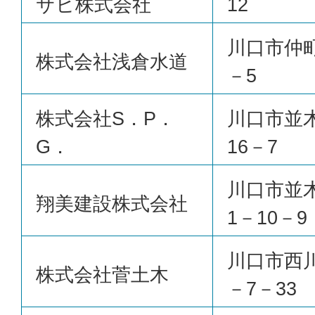
サヒ株式会社
12
川口市仲町
株式会社浅倉水道
－5
株式会社S．P．
川口市並
G．
16－7
川口市並
翔美建設株式会社
1－10－9
川口市西
株式会社菅土木
－7－33