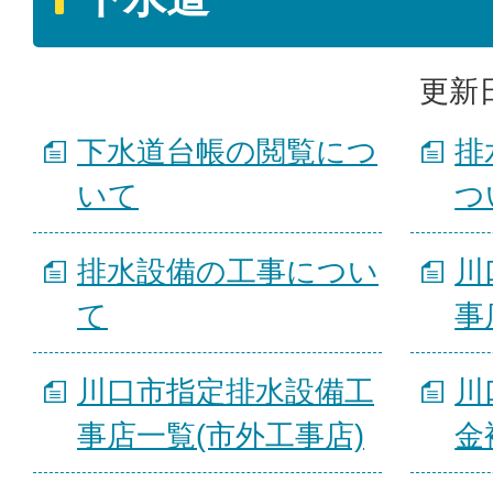
更新日
下水道台帳の閲覧につ
排
いて
つ
排水設備の工事につい
川
て
事
川口市指定排水設備工
川
事店一覧(市外工事店)
金