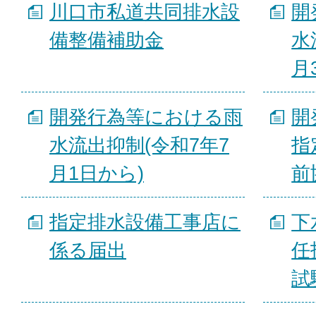
川口市私道共同排水設
開
備整備補助金
水
月
開発行為等における雨
開
水流出抑制(令和7年7
指
月1日から)
前
指定排水設備工事店に
下
係る届出
任
試