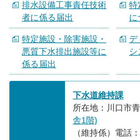
排水設備工事責任技術
特
者に係る届出
に
特定施設・除害施設・
デ
悪質下水排出施設等に
シ
係る届出
下水道維持課
所在地：川口市青木
舎1階)
（維持係）電話