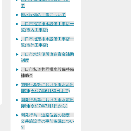
て
排水設備の工事について
川口市指定排水設備工事店一
覧(市内工事店)
川口市指定排水設備工事店一
覧(市外工事店)
川口市水洗便所改造資金補助
制度
川口市私道共同排水設備整備
補助金
開発行為等における雨水流出
抑制(令和7年6月30日まで)
開発行為等における雨水流出
抑制(令和7年7月1日から)
開発行為・道路位置の指定・
公共施設等の事前協議につい
て