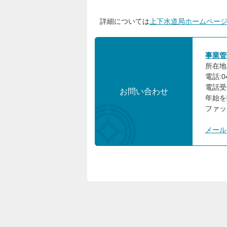
詳細については
上下水道局ホームペー
事業管
所在地:
電話:0
電話受
お問い合わせ
年始を
ファックス:
メール