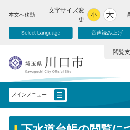
文字サイズ変
本文へ移動
更
Select Language
音声読み上げ
閲覧支援/
メインメニュー
下水道台帳の閲覧に