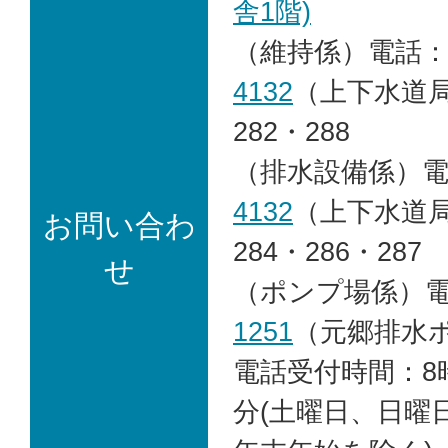
舎1階)
（維持係）電話
4132
（上下水道局
282・288
（排水設備係）
4132
（上下水道局
お問い合わ
284・286・287
せ
（ポンプ場係）
1251
（元郷排水
電話受付時間：8時
分(土曜日、日曜