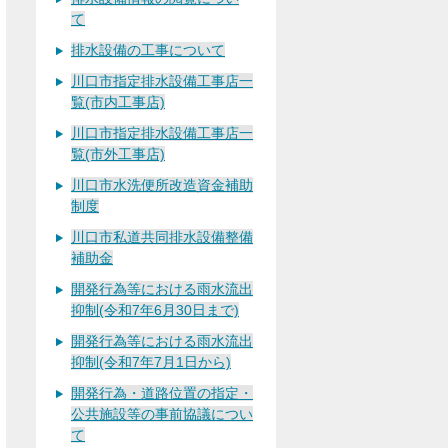
て
排水設備の工事について
川口市指定排水設備工事店一
覧(市内工事店)
川口市指定排水設備工事店一
覧(市外工事店)
川口市水洗便所改造資金補助
制度
川口市私道共同排水設備整備
補助金
開発行為等における雨水流出
抑制(令和7年6月30日まで)
開発行為等における雨水流出
抑制(令和7年7月1日から)
開発行為・道路位置の指定・
公共施設等の事前協議につい
て