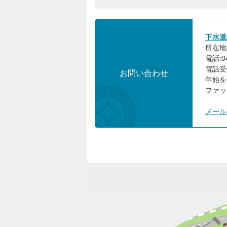
下水道
所在地:
電話:0
電話受
お問い合わせ
年始を
ファック
メール