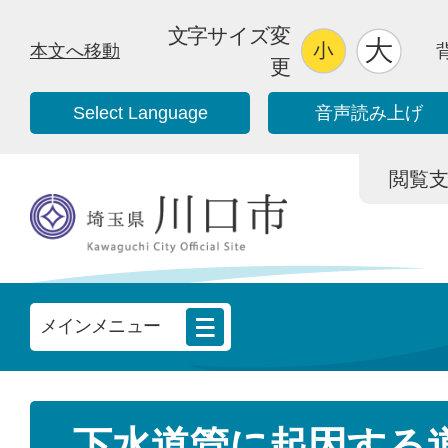
文字サイズ変
本文へ移動
更
Select Language
音声読み上げ
閲覧支援/
メインメニュー
下水道管に起因する