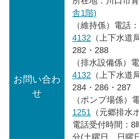
所在地：川口市青木
舎1階)
（維持係）電話
4132
（上下水道局
282・288
（排水設備係）
4132
（上下水道局
お問い合わ
284・286・287
せ
（ポンプ場係）
1251
（元郷排水
電話受付時間：8時
分(土曜日、日曜