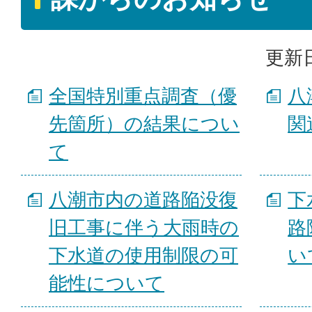
更新日
全国特別重点調査（優
八
先箇所）の結果につい
関
て
八潮市内の道路陥没復
下
旧工事に伴う大雨時の
路
下水道の使用制限の可
い
能性について