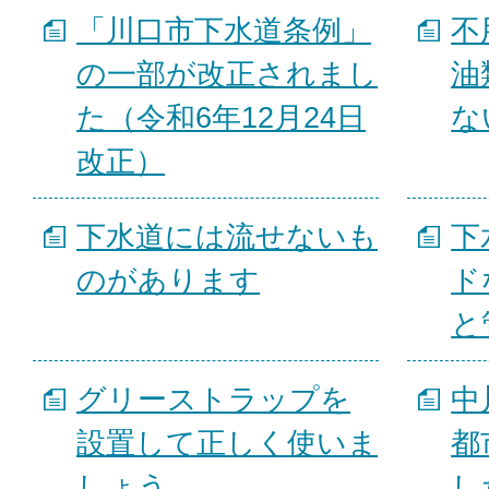
「川口市下水道条例」
不
の一部が改正されまし
油
た（令和6年12月24日
な
改正）
下水道には流せないも
下
のがあります
ド
と
グリーストラップを
中
設置して正しく使いま
都
しょう
し