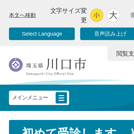
文字サイズ変
本文へ移動
更
Select Language
音声読み上げ
閲覧支援/
メインメニュー
初めて受診します。