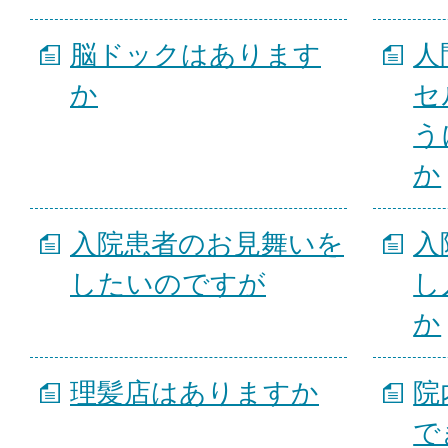
脳ドックはあります
人
か
セ
う
か
入院患者のお見舞いを
入
したいのですが
し
か
理髪店はありますか
院
で