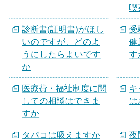
喫
診断書(証明書)がほし
受
いのですが、どのよ
健
うにしたらよいです
す
か
医療費・福祉制度に関
キ
しての相談はできま
は
すか
タバコは吸えますか
夜