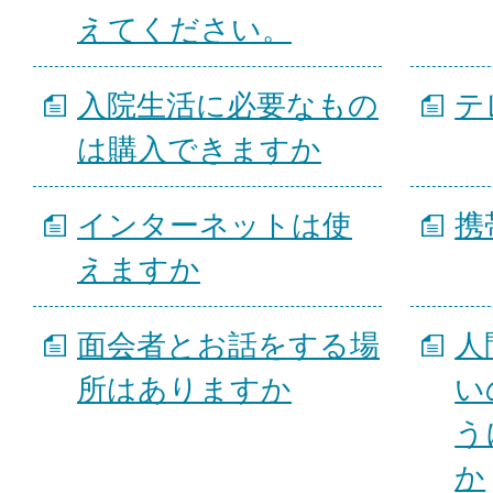
えてください。
入院生活に必要なもの
テ
は購入できますか
インターネットは使
携
えますか
面会者とお話をする場
人
所はありますか
い
う
か