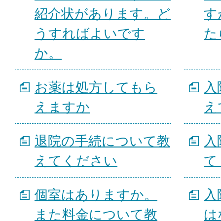
紹介状があります。ど
す
うすればよいです
た
か。
お薬は処方してもら
入
えますか
え
退院の手続について教
入
えてください
て
個室はありますか。
入
また料金について教
は