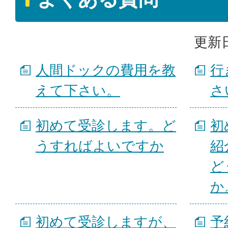
更新日
人間ドックの費用を教
行
えて下さい。
さ
初めて受診します。ど
初
うすればよいですか
紹
ど
か
初めて受診しますが、
予