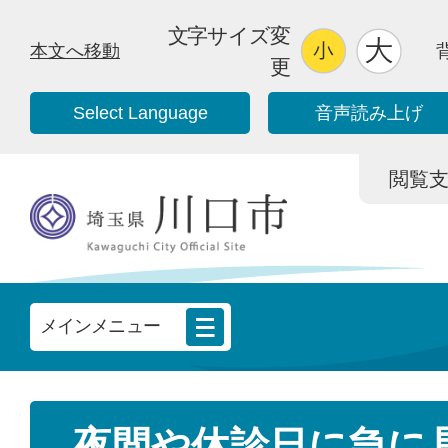
文字サイズ変
本文へ移動
更
Select Language
音声読み上げ
閲覧支援/
メインメニュー
夜間や休診日に急に