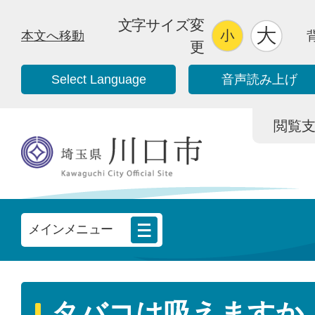
文字サイズ変
本文へ移動
更
Select Language
音声読み上げ
閲覧支援/
メインメニュー
タバコは吸えますか