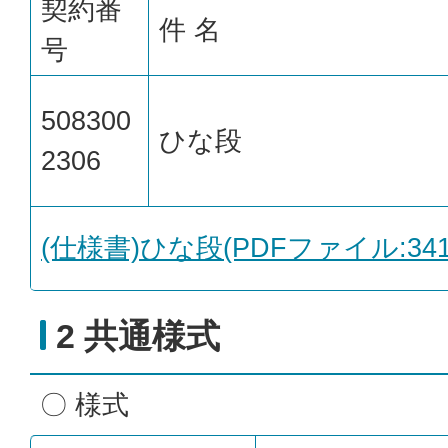
契約番
件 名
号
508300
ひな段
2306
(仕様書)ひな段(PDFファイル:341.
2 共通様式
〇 様式