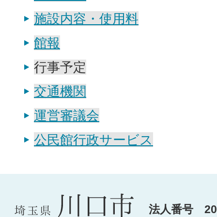
施設内容・使用料
館報
行事予定
交通機関
運営審議会
公民館行政サービス
法人番号 200