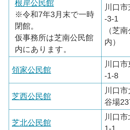
根岸公民館
川口市
※令和7年3月末で一時
-3-1
閉館。
（芝南
仮事務所は芝南公民館
内）
内にあります。
川口市
領家公民館
-1-8
川口市
芝西公民館
谷場23
川口市
芝北公民館
1-1