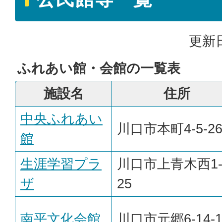
更新日
ふれあい館・会館の一覧表
施設名
住所
中央ふれあい
川口市本町4-5-2
館
生涯学習プラ
川口市上青木西1-
ザ
25
南平文化会館
川口市元郷6-14-