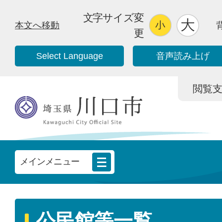
文字サイズ変
本文へ移動
更
Select Language
音声読み上げ
閲覧支援/
メインメニュー
公民館等一覧