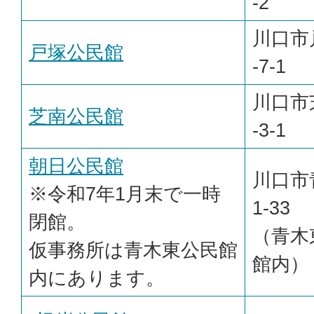
-2
川口市
戸塚公民館
-7-1
川口市
芝南公民館
-3-1
朝日公民館
川口市青
※令和7年1月末で一時
1-33
閉館。
（青木
仮事務所は青木東公民館
館内）
内にあります。