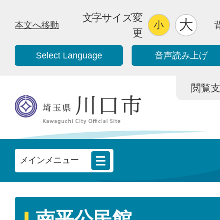
文字サイズ変
本文へ移動
更
Select Language
音声読み上げ
閲覧支援/
メインメニュー
南平公民館