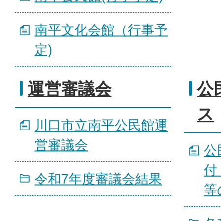
南平文化会館（行事予
定)
運営審議会
公
ス
川口市立南平公民館運
営審議会
公
付
令和7年度審議会結果
等