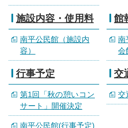
施設内容・使用料
館
南平公民館（施設内
南
容）
会
行事予定
交
第1回「秋の憩いコン
交
サート」開催決定
南平公民館(行事予定)